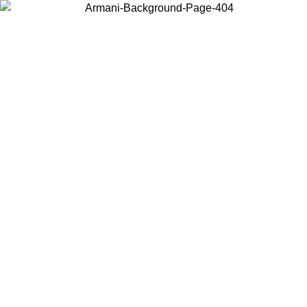
Choisissez le pays dans lequel vous vous trouvez pour voir le contenu
local et acheter en ligne.
Pays/Région
Continuer
United States
Connectez-vous à votre compte pour bénéficier de la livraison gratuite
à partir de 175€ d’achats