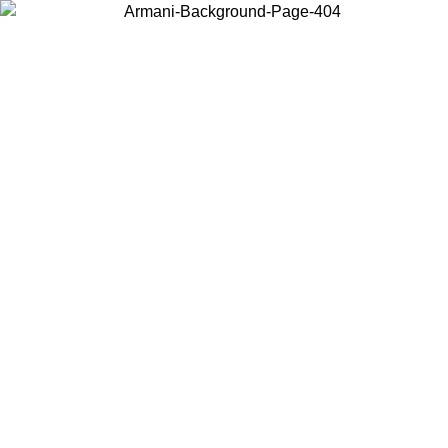
Choisissez le pays dans lequel vous vous trouvez pour voir le contenu
local et acheter en ligne.
Pays/Région
Continuer
United States
Connectez-vous à votre compte pour bénéficier de la livraison gratuite
à partir de 175€ d’achats