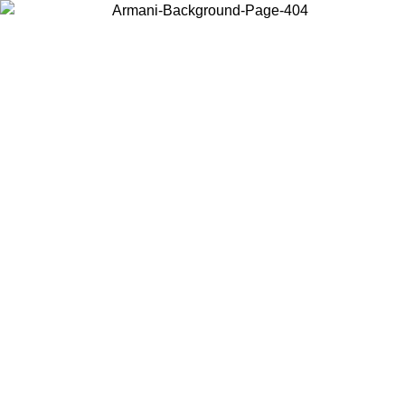
Choisissez le pays dans lequel vous vous trouvez pour voir le contenu
local et acheter en ligne.
Pays/Région
Continuer
United States