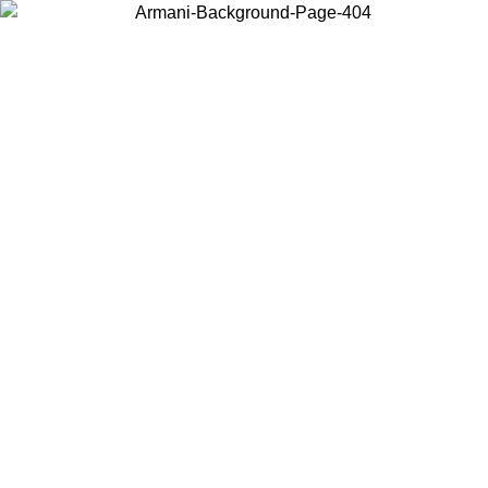
Choisissez le pays dans lequel vous vous trouvez pour voir le contenu
local et acheter en ligne.
Pays/Région
Continuer
United States