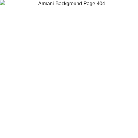
Choisissez le pays dans lequel vous vous trouvez pour voir le contenu
local et acheter en ligne.
Pays/Région
Continuer
United States
Connectez-vous à votre compte pour bénéficier de la livraison gratuite à part
de 175€ d’achats