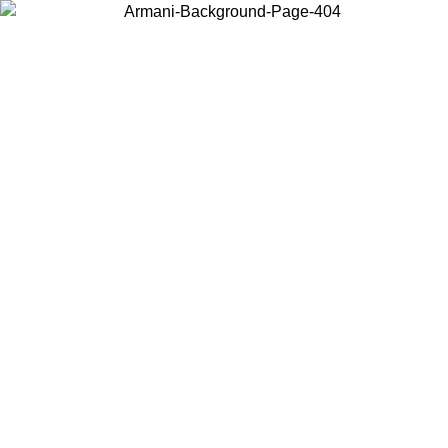
Choisissez le pays dans lequel vous vous trouvez pour voir le contenu
local et acheter en ligne.
Pays/Région
Continuer
United States
Connectez-vous à votre compte pour bénéficier de la livraison gratuite à part
de 175€ d’achats