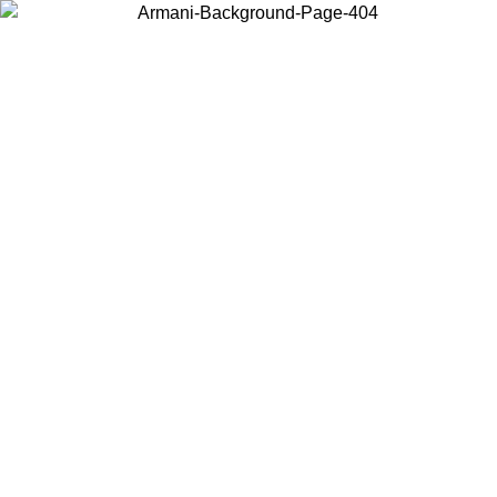
Choisissez le pays dans lequel vous vous trouvez pour voir le contenu
local et acheter en ligne.
Pays/Région
Continuer
United States
Connectez-vous à votre compte pour bénéficier de la livraison gratuite à part
de 175€ d’achats