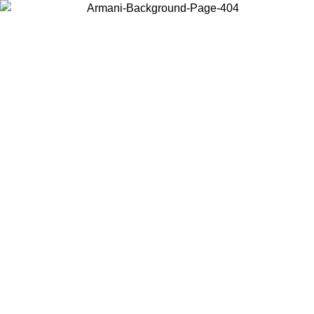
Choisissez le pays dans lequel vous vous trouvez pour voir le contenu
local et acheter en ligne.
Pays/Région
Continuer
United States
Connectez-vous à votre compte pour bénéficier de la livraison gratuite à part
de 175€ d’achats