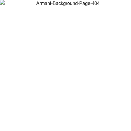
Choisissez le pays dans lequel vous vous trouvez pour voir le contenu
local et acheter en ligne.
Pays/Région
Continuer
United States
Connectez-vous à votre compte pour bénéficier de la livraison gratuite à part
de 175€ d’achats