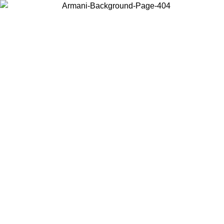
Choisissez le pays dans lequel vous vous trouvez pour voir le contenu
local et acheter en ligne.
Pays/Région
Continuer
United States
Connectez-vous à votre compte pour bénéficier de la livraison gratuite à part
de 175€ d’achats