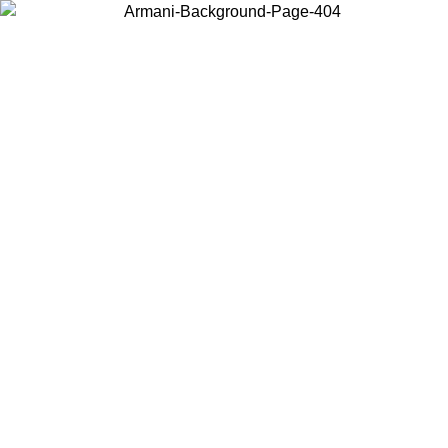
Choisissez le pays dans lequel vous vous trouvez pour voir le contenu
local et acheter en ligne.
Pays/Région
Continuer
United States
Connectez-vous à votre compte pour bénéficier de la livraison gratuite à part
de 175€ d’achats