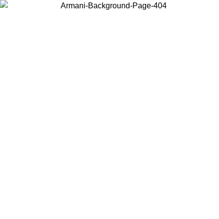
Choisissez le pays dans lequel vous vous trouvez pour voir le contenu
local et acheter en ligne.
Pays/Région
Continuer
United States
Connectez-vous à votre compte pour bénéficier de la livraison gratuite à part
de 175€ d’achats