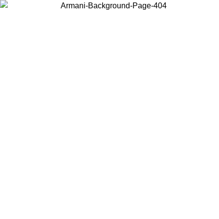
Choisissez le pays dans lequel vous vous trouvez pour voir le contenu
local et acheter en ligne.
Pays/Région
Continuer
United States
Connectez-vous à votre compte pour bénéficier de la livraison gratuite à part
de 175€ d’achats