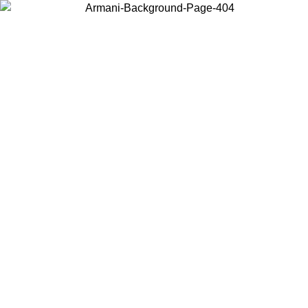
Choisissez le pays dans lequel vous vous trouvez pour voir le contenu
local et acheter en ligne.
Pays/Région
Continuer
United States
Connectez-vous à votre compte pour bénéficier de la livraison gratuite à part
de 175€ d’achats