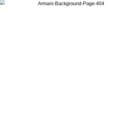
Choisissez le pays dans lequel vous vous trouvez pour voir le contenu
local et acheter en ligne.
Pays/Région
Continuer
United States
Connectez-vous à votre compte pour bénéficier de la livraison gratuite à part
de 175€ d’achats