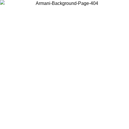
Choisissez le pays dans lequel vous vous trouvez pour voir le contenu
local et acheter en ligne.
Pays/Région
Continuer
United States
Connectez-vous à votre compte pour bénéficier de la livraison gratuite à part
de 175€ d’achats