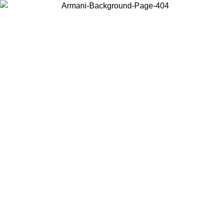
Choisissez le pays dans lequel vous vous trouvez pour voir le contenu
local et acheter en ligne.
Pays/Région
Continuer
United States
Connectez-vous à votre compte pour bénéficier de la livraison gratuite à part
de 175€ d’achats