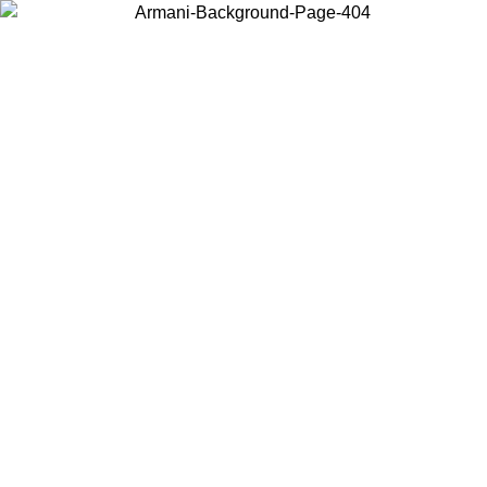
Choisissez le pays dans lequel vous vous trouvez pour voir le contenu
local et acheter en ligne.
Pays/Région
Continuer
United States
Connectez-vous à votre compte pour bénéficier de la livraison gratuite à part
de 175€ d’achats