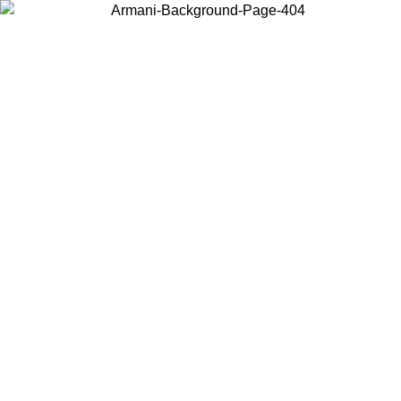
Choisissez le pays dans lequel vous vous trouvez pour voir le contenu
local et acheter en ligne.
Pays/Région
Continuer
United States
Connectez-vous à votre compte pour bénéficier de la livraison gratuite à part
de 175€ d’achats