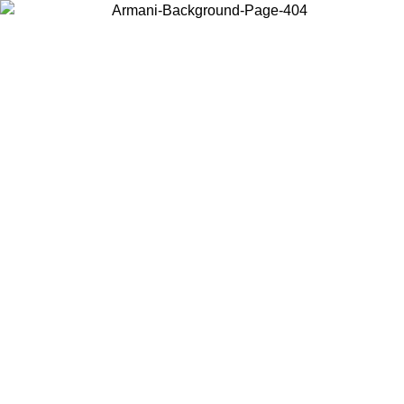
Choisissez le pays dans lequel vous vous trouvez pour voir le contenu
local et acheter en ligne.
Pays/Région
Continuer
United States
Connectez-vous à votre compte pour bénéficier de la livraison gratuite à part
de 175€ d’achats