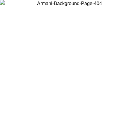
Choisissez le pays dans lequel vous vous trouvez pour voir le contenu
local et acheter en ligne.
Pays/Région
Continuer
United States
Connectez-vous à votre compte pour bénéficier de la livraison gratuite à part
de 175€ d’achats