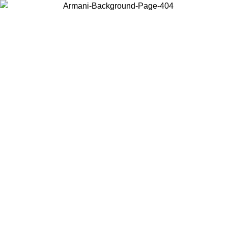
Choisissez le pays dans lequel vous vous trouvez pour voir le contenu
local et acheter en ligne.
Pays/Région
Continuer
United States
Connectez-vous à votre compte pour bénéficier de la livraison gratuite à part
de 175€ d’achats