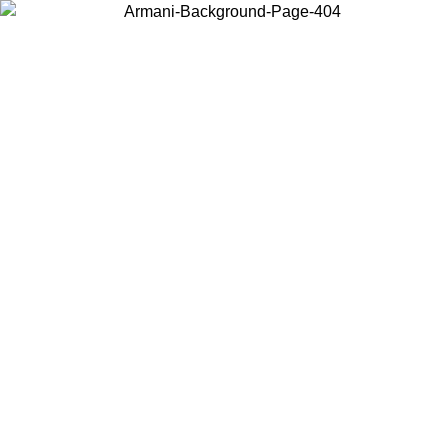
Choisissez le pays dans lequel vous vous trouvez pour voir le contenu
local et acheter en ligne.
Pays/Région
Continuer
United States
Connectez-vous à votre compte pour bénéficier de la livraison gratuite à part
de 175€ d’achats