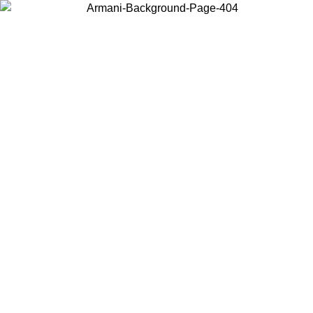
Choisissez le pays dans lequel vous vous trouvez pour voir le contenu
local et acheter en ligne.
Pays/Région
Continuer
United States
Connectez-vous à votre compte pour bénéficier de la livraison gratuite à part
de 175€ d’achats