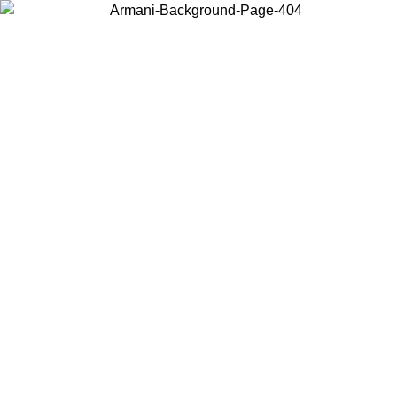
Choisissez le pays dans lequel vous vous trouvez pour voir le contenu
local et acheter en ligne.
Pays/Région
Continuer
United States
Connectez-vous à votre compte pour bénéficier de la livraison gratuite à part
de 175€ d’achats