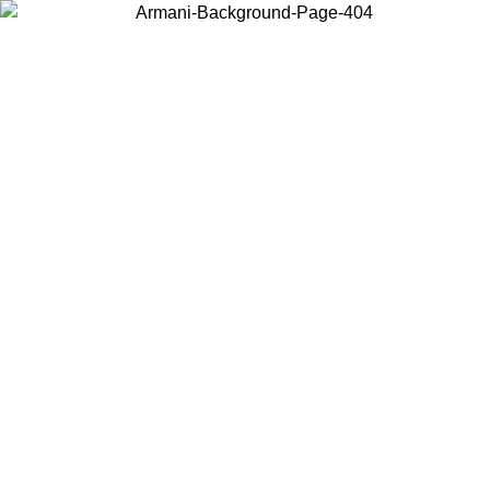
Choisissez le pays dans lequel vous vous trouvez pour voir le contenu
local et acheter en ligne.
Pays/Région
Continuer
United States
Connectez-vous à votre compte pour bénéficier de la livraison gratuite à part
de 175€ d’achats