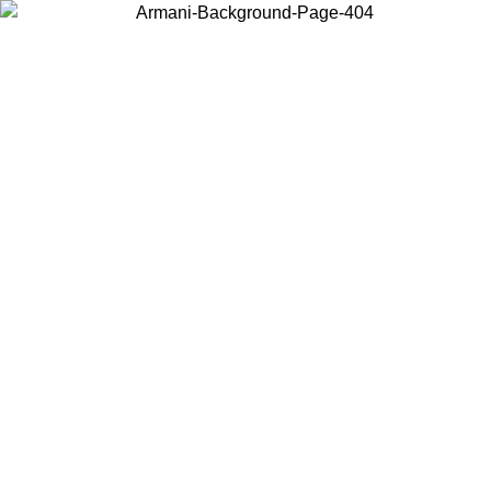
Choisissez le pays dans lequel vous vous trouvez pour voir le contenu
local et acheter en ligne.
Pays/Région
Continuer
United States
Connectez-vous à votre compte pour bénéficier de la livraison gratuite à part
de 175€ d’achats