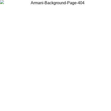
Choisissez le pays dans lequel vous vous trouvez pour voir le contenu
local et acheter en ligne.
Pays/Région
Continuer
United States
Connectez-vous à votre compte pour bénéficier de la livraison gratuite à part
de 175€ d’achats