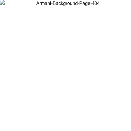
Choisissez le pays dans lequel vous vous trouvez pour voir le contenu
local et acheter en ligne.
Pays/Région
Continuer
United States
Connectez-vous à votre compte pour bénéficier de la livraison gratuite à part
de 175€ d’achats