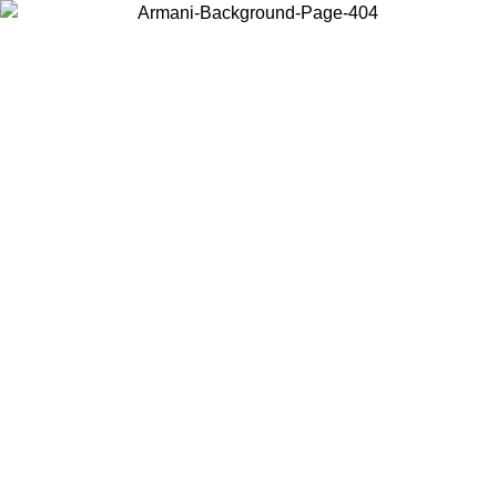
Choisissez le pays dans lequel vous vous trouvez pour voir le contenu
local et acheter en ligne.
Pays/Région
Continuer
United States
Connectez-vous à votre compte pour bénéficier de la livraison gratuite à part
de 175€ d’achats