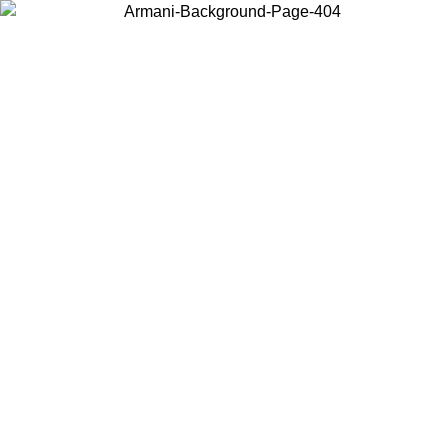
Choisissez le pays dans lequel vous vous trouvez pour voir le contenu
local et acheter en ligne.
Pays/Région
Continuer
United States
Connectez-vous à votre compte pour bénéficier de la livraison gratuite à part
de 175€ d’achats