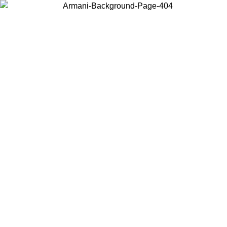
Choisissez le pays dans lequel vous vous trouvez pour voir le contenu
local et acheter en ligne.
Pays/Région
Continuer
United States
Connectez-vous à votre compte pour bénéficier de la livraison gratuite à part
de 175€ d’achats