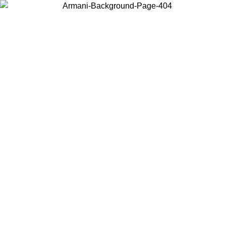
Choisissez le pays dans lequel vous vous trouvez pour voir le contenu
local et acheter en ligne.
Pays/Région
Continuer
United States
Connectez-vous à votre compte pour bénéficier de la livraison gratuite à part
de 175€ d’achats