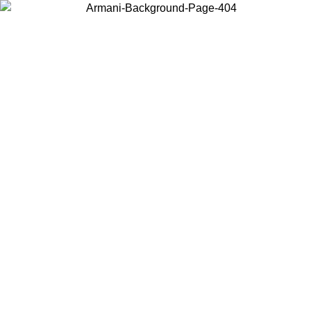
Choisissez le pays dans lequel vous vous trouvez pour voir le contenu
local et acheter en ligne.
Pays/Région
Continuer
United States
Connectez-vous à votre compte pour bénéficier de la livraison gratuite à part
de 175€ d’achats