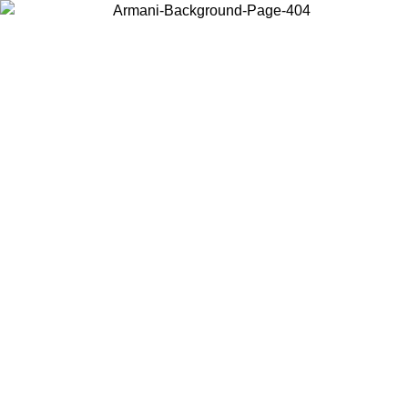
Choisissez le pays dans lequel vous vous trouvez pour voir le contenu
local et acheter en ligne.
Pays/Région
Continuer
United States
Connectez-vous à votre compte pour bénéficier de la livraison gratuite à part
de 175€ d’achats