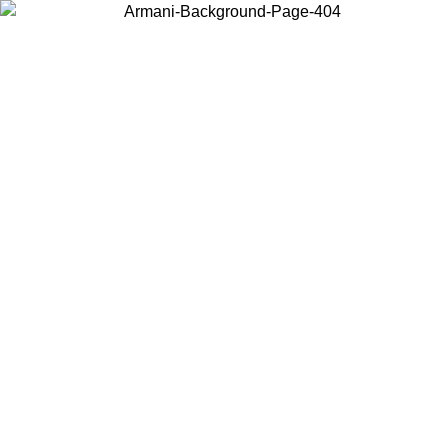
Choisissez le pays dans lequel vous vous trouvez pour voir le contenu
local et acheter en ligne.
Pays/Région
Continuer
United States
Connectez-vous à votre compte pour bénéficier de la livraison gratuite à part
de 175€ d’achats