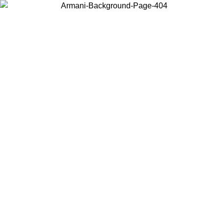
Choisissez le pays dans lequel vous vous trouvez pour voir le contenu
local et acheter en ligne.
Pays/Région
Continuer
United States
Connectez-vous à votre compte pour bénéficier de la livraison gratuite à part
de 175€ d’achats