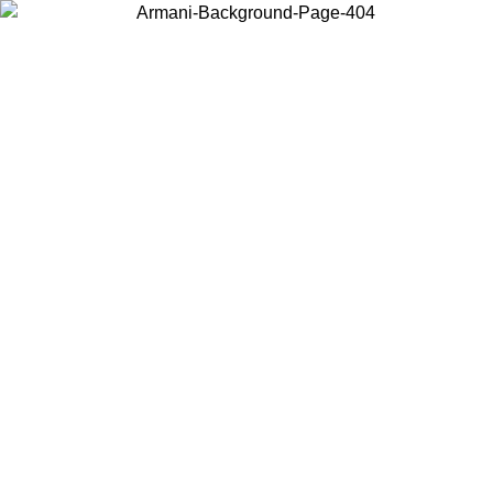
Choisissez le pays dans lequel vous vous trouvez pour voir le contenu
local et acheter en ligne.
Pays/Région
Continuer
United States
Connectez-vous à votre compte pour bénéficier de la livraison gratuite à part
de 175€ d’achats