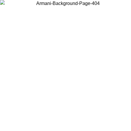
Choisissez le pays dans lequel vous vous trouvez pour voir le contenu
local et acheter en ligne.
Pays/Région
Continuer
United States
Connectez-vous à votre compte pour bénéficier de la livraison gratuite à part
de 175€ d’achats