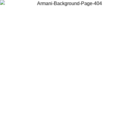
Choisissez le pays dans lequel vous vous trouvez pour voir le contenu
local et acheter en ligne.
Pays/Région
Continuer
United States
Connectez-vous à votre compte pour bénéficier de la livraison gratuite à part
de 175€ d’achats