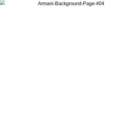
Choisissez le pays dans lequel vous vous trouvez pour voir le contenu
local et acheter en ligne.
Pays/Région
Continuer
United States
Connectez-vous à votre compte pour bénéficier de la livraison gratuite à part
de 175€ d’achats