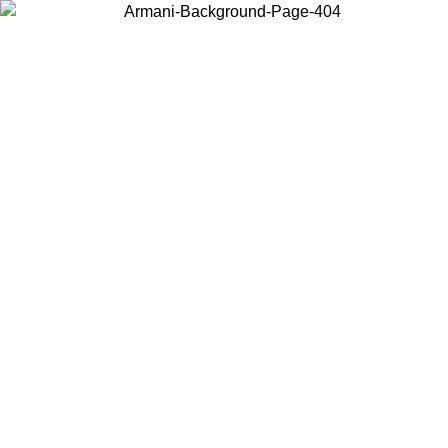
Choisissez le pays dans lequel vous vous trouvez pour voir le contenu
local et acheter en ligne.
Pays/Région
Continuer
United States
Connectez-vous à votre compte pour bénéficier de la livraison gratuite à part
de 175€ d’achats