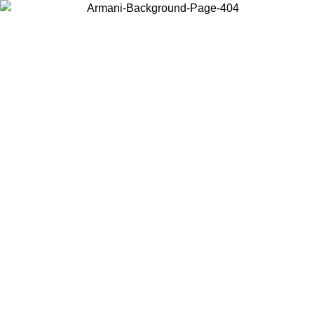
Choisissez le pays dans lequel vous vous trouvez pour voir le contenu
local et acheter en ligne.
Pays/Région
Continuer
United States
Connectez-vous à votre compte pour bénéficier de la livraison gratuite à part
de 175€ d’achats