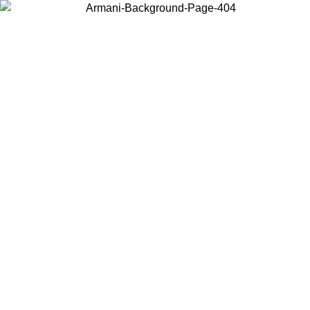
Choisissez le pays dans lequel vous vous trouvez pour voir le contenu
local et acheter en ligne.
Pays/Région
Continuer
United States
Connectez-vous à votre compte pour bénéficier de la livraison gratuite à part
de 175€ d’achats