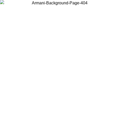
Choisissez le pays dans lequel vous vous trouvez pour voir le contenu
local et acheter en ligne.
Pays/Région
Continuer
United States
Connectez-vous à votre compte pour bénéficier de la livraison gratuite à part
de 175€ d’achats