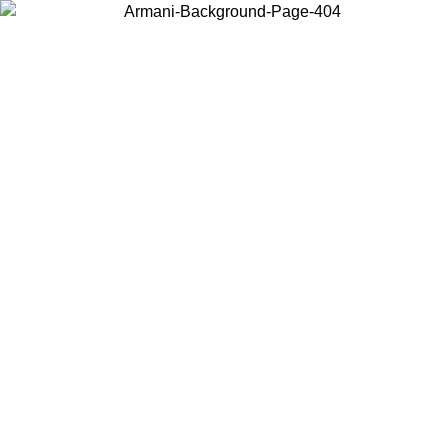
Choisissez le pays dans lequel vous vous trouvez pour voir le contenu
local et acheter en ligne.
Pays/Région
Continuer
United States
Connectez-vous à votre compte pour bénéficier de la livraison gratuite à part
de 175€ d’achats