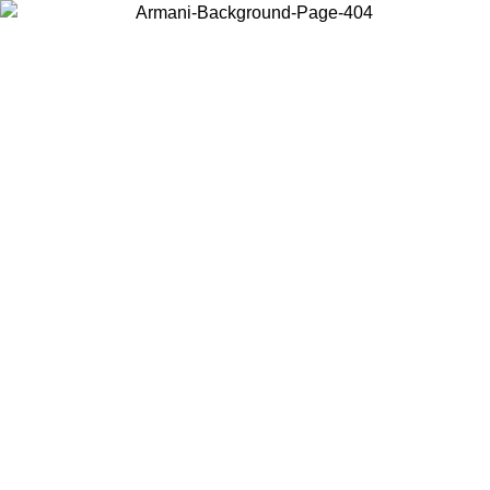
Choisissez le pays dans lequel vous vous trouvez pour voir le contenu
local et acheter en ligne.
Pays/Région
Continuer
United States
Connectez-vous à votre compte pour bénéficier de la livraison gratuite à part
de 175€ d’achats