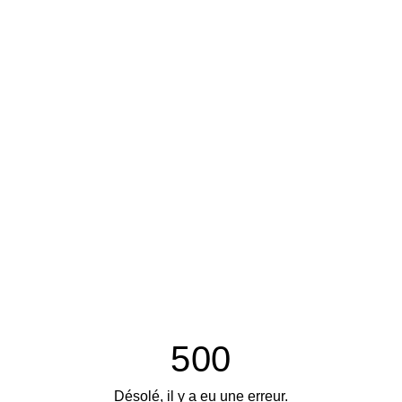
500
Désolé, il y a eu une erreur.