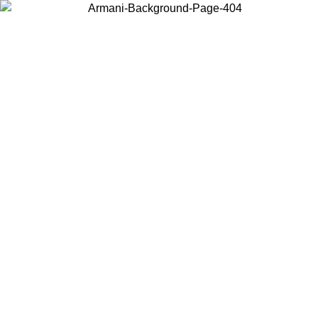
Choisissez le pays dans lequel vous vous trouvez pour voir le contenu
local et acheter en ligne.
Pays/Région
Continuer
United States
Connectez-vous à votre compte pour bénéficier de la livraison gratuite à part
de 175€ d’achats