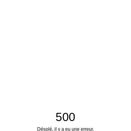
500
Désolé, il y a eu une erreur.