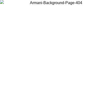
Choisissez le pays dans lequel vous vous trouvez pour voir le contenu
local et acheter en ligne.
Pays/Région
Continuer
United States
Connectez-vous à votre compte pour bénéficier de la livraison gratuite à part
de 175€ d’achats